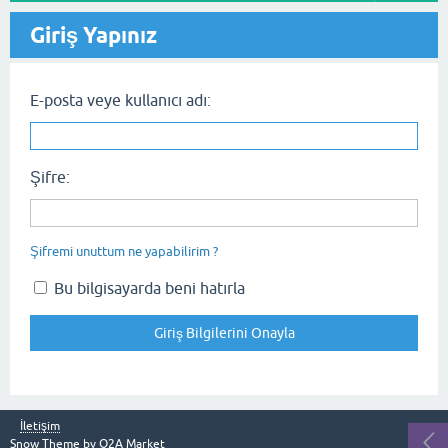
Giriş Yapınız
E-posta veye kullanıcı adı:
Şifre:
Şifremi unuttum ne yapabilirim ?
Bu bilgisayarda beni hatırla
İletişim
Snow Theme by
Q2A Market