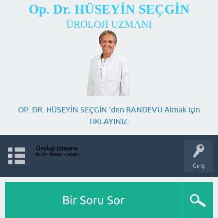
Op. Dr. HÜSEYİN SEÇGİN
ÜROLOJİ UZMANI
OP. DR. HÜSEYİN SEÇGİN 'den RANDEVU Almak için
TIKLAYINIZ.
Giriş
Bir Soru Sor