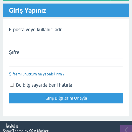
Giriş Yapınız
E-posta veye kullanıcı adı:
Şifre:
Şifremi unuttum ne yapabilirim ?
Bu bilgisayarda beni hatırla
İletişim
Snow Theme by
Q2A Market