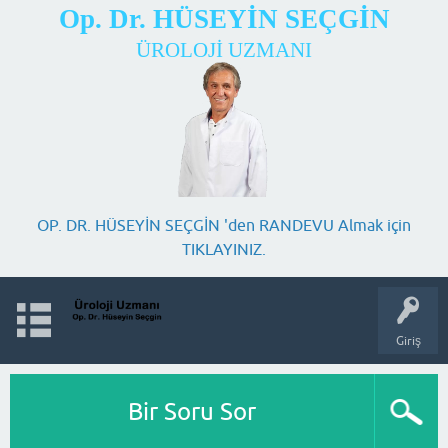
Op. Dr. HÜSEYİN SEÇGİN
ÜROLOJİ UZMANI
OP. DR. HÜSEYİN SEÇGİN 'den RANDEVU Almak için
TIKLAYINIZ.
Giriş
Bir Soru Sor