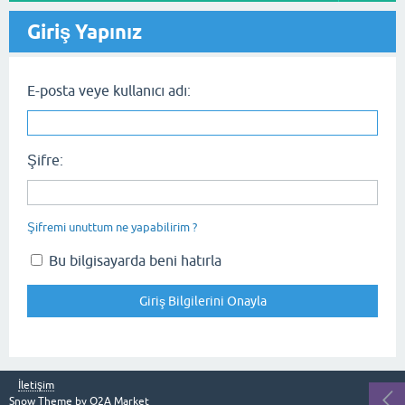
Giriş Yapınız
E-posta veye kullanıcı adı:
Şifre:
Şifremi unuttum ne yapabilirim ?
Bu bilgisayarda beni hatırla
İletişim
Snow Theme by
Q2A Market