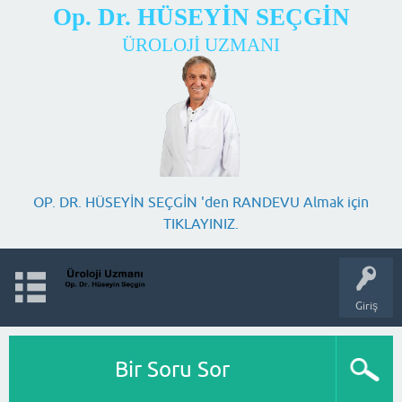
Op. Dr. HÜSEYİN SEÇGİN
ÜROLOJİ UZMANI
OP. DR. HÜSEYİN SEÇGİN 'den RANDEVU Almak için
TIKLAYINIZ.
Giriş
Bir Soru Sor