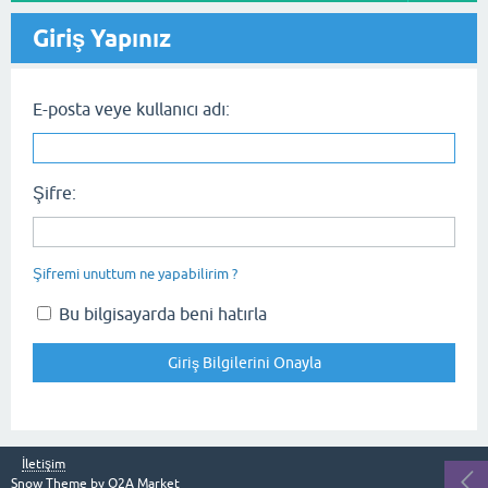
Giriş Yapınız
E-posta veye kullanıcı adı:
Şifre:
Şifremi unuttum ne yapabilirim ?
Bu bilgisayarda beni hatırla
İletişim
Snow Theme by
Q2A Market