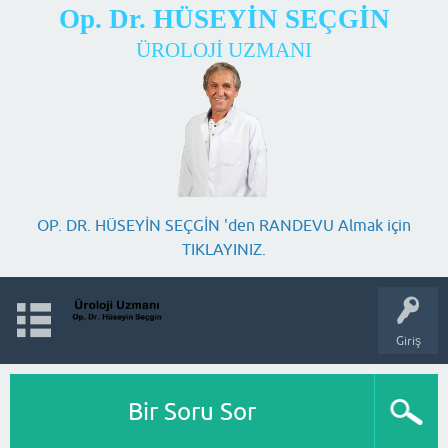
Op. Dr. HÜSEYİN SEÇGİN
ÜROLOJİ UZMANI
OP. DR. HÜSEYİN SEÇGİN 'den RANDEVU Almak için
TIKLAYINIZ.
Giriş
Bir Soru Sor