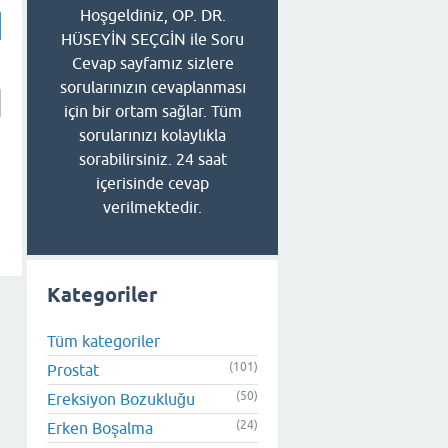
Hoşgeldiniz, OP. DR.
HÜSEYİN SEÇGİN ile Soru
Cevap sayfamız sizlere
sorularınızın cevaplanması
için bir ortam sağlar. Tüm
sorularınızı kolaylıkla
sorabilirsiniz. 24 saat
içerisinde cevap
verilmektedir.
Kategoriler
Tüm kategoriler
(101)
Prostat
(50)
Ereksiyon Bozukluğu
(24)
Erken Boşalma