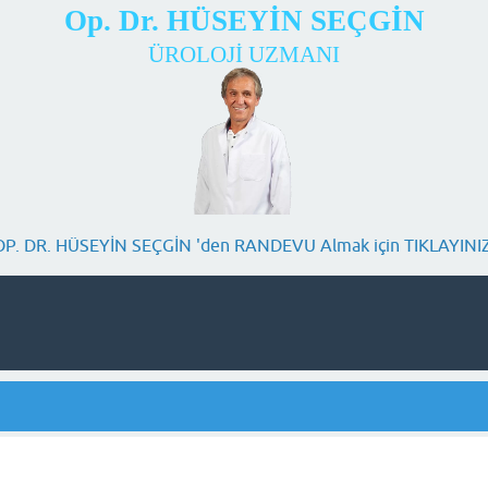
Op. Dr. HÜSEYİN SEÇGİN
ÜROLOJİ UZMANI
OP. DR. HÜSEYİN SEÇGİN 'den RANDEVU Almak için TIKLAYINIZ