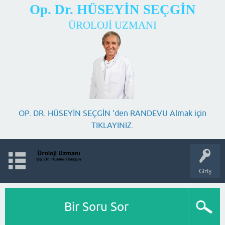
Op. Dr. HÜSEYİN SEÇGİN
ÜROLOJİ UZMANI
OP. DR. HÜSEYİN SEÇGİN 'den RANDEVU Almak için
TIKLAYINIZ.
Giriş
Bir Soru Sor