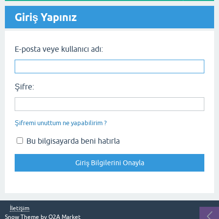
Giriş Yapınız
E-posta veye kullanıcı adı:
Şifre:
Şifremi unuttum ne yapabilirim ?
Bu bilgisayarda beni hatırla
İletişim
Snow Theme by
Q2A Market