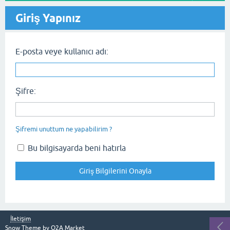
Giriş Yapınız
E-posta veye kullanıcı adı:
Şifre:
Şifremi unuttum ne yapabilirim ?
Bu bilgisayarda beni hatırla
İletişim
Snow Theme by
Q2A Market