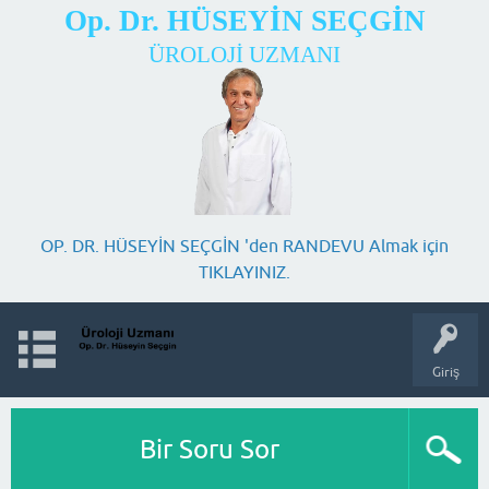
Op. Dr. HÜSEYİN SEÇGİN
ÜROLOJİ UZMANI
OP. DR. HÜSEYİN SEÇGİN 'den RANDEVU Almak için
TIKLAYINIZ.
Giriş
Bir Soru Sor