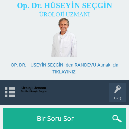
Op. Dr. HÜSEYİN SEÇGİN
ÜROLOJİ UZMANI
OP. DR. HÜSEYİN SEÇGİN 'den RANDEVU Almak için
TIKLAYINIZ.
Giriş
Bir Soru Sor