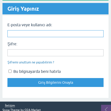
Giriş Yapınız
E-posta veye kullanıcı adı:
Şifre:
Şifremi unuttum ne yapabilirim ?
Bu bilgisayarda beni hatırla
İletişim
Snow Theme by
Q2A Market