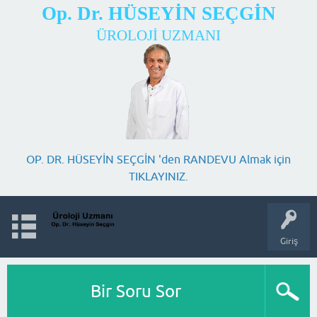
Op. Dr. HÜSEYİN SEÇGİN
ÜROLOJİ UZMANI
OP. DR. HÜSEYİN SEÇGİN 'den RANDEVU Almak için
TIKLAYINIZ.
Giriş
Bir Soru Sor