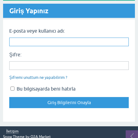
Giriş Yapınız
E-posta veye kullanıcı adı:
Şifre:
Şifremi unuttum ne yapabilirim ?
Bu bilgisayarda beni hatırla
İletişim
Snow Theme by
Q2A Market