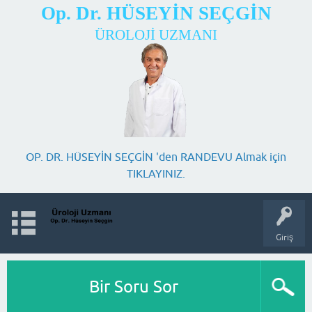
Op. Dr. HÜSEYİN SEÇGİN
ÜROLOJİ UZMANI
OP. DR. HÜSEYİN SEÇGİN 'den RANDEVU Almak için
TIKLAYINIZ.
Giriş
Bir Soru Sor