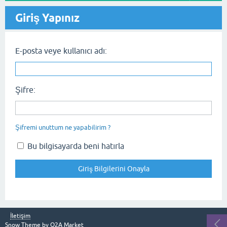
Giriş Yapınız
E-posta veye kullanıcı adı:
Şifre:
Şifremi unuttum ne yapabilirim ?
Bu bilgisayarda beni hatırla
İletişim
Snow Theme by
Q2A Market