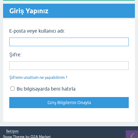
Giriş Yapınız
E-posta veye kullanıcı adı:
Şifre:
Şifremi unuttum ne yapabilirim ?
Bu bilgisayarda beni hatırla
İletişim
Snow Theme by
Q2A Market