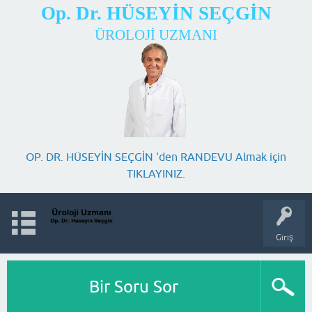
Op. Dr. HÜSEYİN SEÇGİN
ÜROLOJİ UZMANI
OP. DR. HÜSEYİN SEÇGİN 'den RANDEVU Almak için
TIKLAYINIZ.
Giriş
Bir Soru Sor