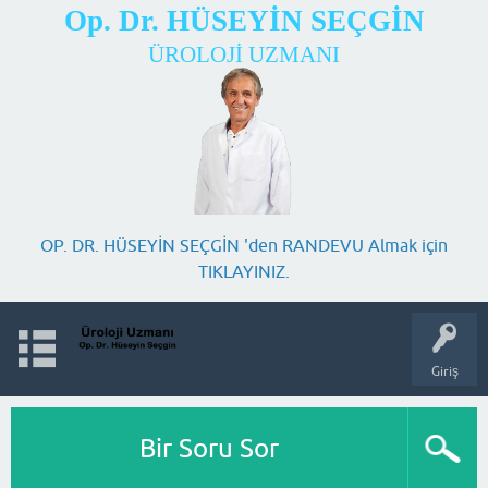
Op. Dr. HÜSEYİN SEÇGİN
ÜROLOJİ UZMANI
OP. DR. HÜSEYİN SEÇGİN 'den RANDEVU Almak için
TIKLAYINIZ.
Giriş
Bir Soru Sor