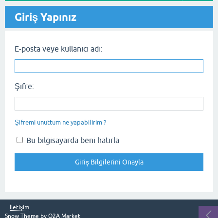
Giriş Yapınız
E-posta veye kullanıcı adı:
Şifre:
Şifremi unuttum ne yapabilirim ?
Bu bilgisayarda beni hatırla
İletişim
Snow Theme by
Q2A Market