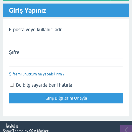
Giriş Yapınız
E-posta veye kullanıcı adı:
Şifre:
Şifremi unuttum ne yapabilirim ?
Bu bilgisayarda beni hatırla
İletişim
Snow Theme by
Q2A Market