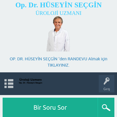
Op. Dr. HÜSEYİN SEÇGİN
ÜROLOJİ UZMANI
OP. DR. HÜSEYİN SEÇGİN 'den RANDEVU Almak için
TIKLAYINIZ.
Giriş
Bir Soru Sor