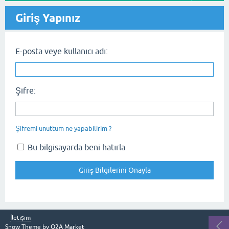
Giriş Yapınız
E-posta veye kullanıcı adı:
Şifre:
Şifremi unuttum ne yapabilirim ?
Bu bilgisayarda beni hatırla
İletişim
Snow Theme by
Q2A Market