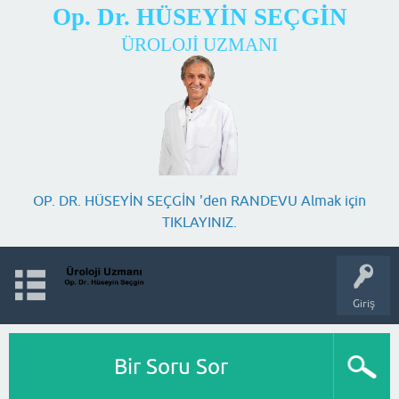
Op. Dr. HÜSEYİN SEÇGİN
ÜROLOJİ UZMANI
OP. DR. HÜSEYİN SEÇGİN 'den RANDEVU Almak için
TIKLAYINIZ.
Giriş
Bir Soru Sor