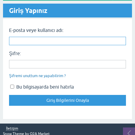
Giriş Yapınız
E-posta veye kullanıcı adı:
Şifre:
Şifremi unuttum ne yapabilirim ?
Bu bilgisayarda beni hatırla
İletişim
Snow Theme by
Q2A Market