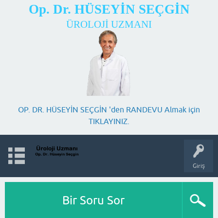
Op. Dr. HÜSEYİN SEÇGİN
ÜROLOJİ UZMANI
OP. DR. HÜSEYİN SEÇGİN 'den RANDEVU Almak için
TIKLAYINIZ.
Giriş
Bir Soru Sor