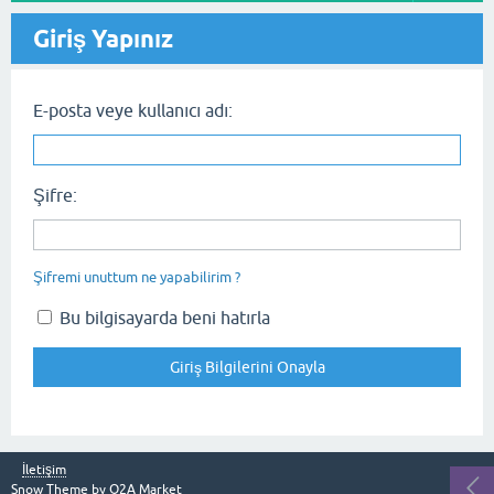
Giriş Yapınız
E-posta veye kullanıcı adı:
Şifre:
Şifremi unuttum ne yapabilirim ?
Bu bilgisayarda beni hatırla
İletişim
Snow Theme by
Q2A Market