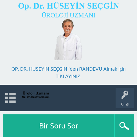
Op. Dr. HÜSEYİN SEÇGİN
ÜROLOJİ UZMANI
OP. DR. HÜSEYİN SEÇGİN 'den RANDEVU Almak için
TIKLAYINIZ.
Giriş
Bir Soru Sor