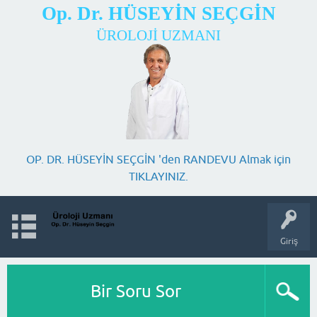
Op. Dr. HÜSEYİN SEÇGİN
ÜROLOJİ UZMANI
OP. DR. HÜSEYİN SEÇGİN 'den RANDEVU Almak için
TIKLAYINIZ.
Giriş
Bir Soru Sor