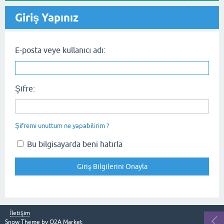
Giriş Yapınız
E-posta veye kullanıcı adı:
Şifre:
Şifremi unuttum ne yapabilirim ?
Bu bilgisayarda beni hatırla
İletişim
Snow Theme by
Q2A Market