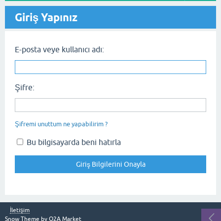
Giriş Yapınız
E-posta veye kullanıcı adı:
Şifre:
Şifremi unuttum ne yapabilirim ?
Bu bilgisayarda beni hatırla
İletişim
Snow Theme by
Q2A Market