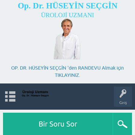
Op. Dr. HÜSEYİN SEÇGİN
ÜROLOJİ UZMANI
OP. DR. HÜSEYİN SEÇGİN 'den RANDEVU Almak için
TIKLAYINIZ.
Giriş
Bir Soru Sor