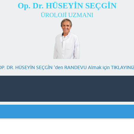
Op. Dr. HÜSEYİN SEÇGİN
ÜROLOJİ UZMANI
OP. DR. HÜSEYİN SEÇGİN 'den RANDEVU Almak için TIKLAYINIZ