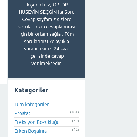
Hoşgeldiniz, OP. DR.
HÜSEYİN SEÇGİN ile Soru
Cevap sayfamız sizlere
sorularınızın cevaplanması
için bir ortam sağlar. Tüm
sorularınızı kolaylıkla
sorabilirsiniz. 24 saat
içerisinde cevap
verilmektedir.
Kategoriler
Tüm kategoriler
(101)
Prostat
(50)
Ereksiyon Bozukluğu
(24)
Erken Boşalma