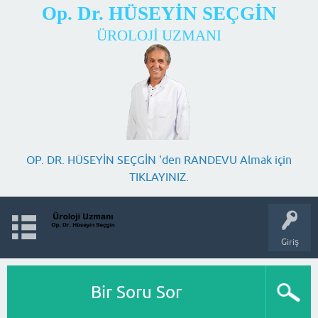
Op. Dr. HÜSEYİN SEÇGİN
ÜROLOJİ UZMANI
OP. DR. HÜSEYİN SEÇGİN 'den RANDEVU Almak için
TIKLAYINIZ.
Giriş
Bir Soru Sor