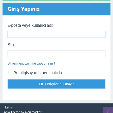
Giriş Yapınız
E-posta veye kullanıcı adı:
Şifre:
Şifremi unuttum ne yapabilirim ?
Bu bilgisayarda beni hatırla
İletişim
Snow Theme by
Q2A Market