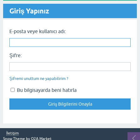
Giriş Yapınız
E-posta veye kullanıcı adı:
Şifre:
Şifremi unuttum ne yapabilirim ?
Bu bilgisayarda beni hatırla
İletişim
Snow Theme by
Q2A Market