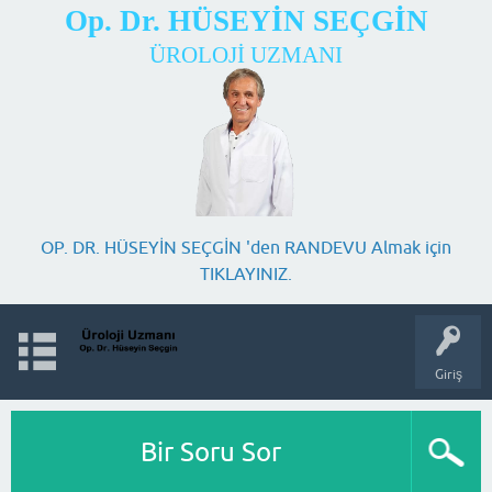
Op. Dr. HÜSEYİN SEÇGİN
ÜROLOJİ UZMANI
OP. DR. HÜSEYİN SEÇGİN 'den RANDEVU Almak için
TIKLAYINIZ.
Giriş
Bir Soru Sor