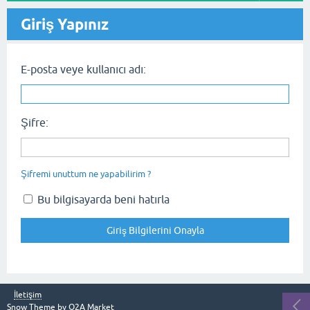
Giriş Yapınız
E-posta veye kullanıcı adı:
Şifre:
Şifremi unuttum ne yapabilirim ?
Bu bilgisayarda beni hatırla
İletişim
Snow Theme by
Q2A Market