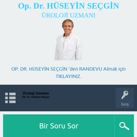
Op. Dr. HÜSEYİN SEÇGİN
ÜROLOJİ UZMANI
OP. DR. HÜSEYİN SEÇGİN 'den RANDEVU Almak için
TIKLAYINIZ.
Giriş
Bir Soru Sor