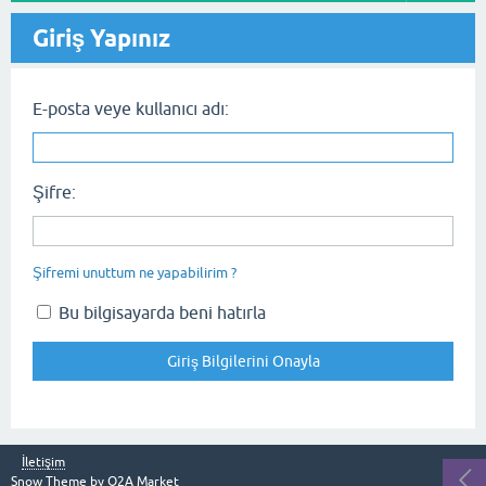
Giriş Yapınız
E-posta veye kullanıcı adı:
Şifre:
Şifremi unuttum ne yapabilirim ?
Bu bilgisayarda beni hatırla
İletişim
Snow Theme by
Q2A Market