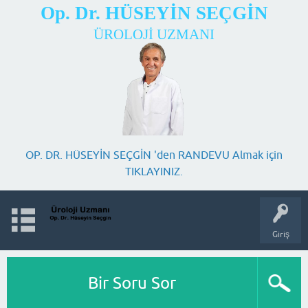
Op. Dr. HÜSEYİN SEÇGİN
ÜROLOJİ UZMANI
OP. DR. HÜSEYİN SEÇGİN 'den RANDEVU Almak için
TIKLAYINIZ.
Giriş
Bir Soru Sor