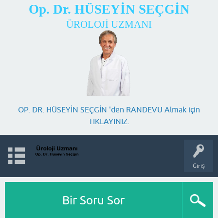
Op. Dr. HÜSEYİN SEÇGİN
ÜROLOJİ UZMANI
OP. DR. HÜSEYİN SEÇGİN 'den RANDEVU Almak için
TIKLAYINIZ.
Giriş
Bir Soru Sor