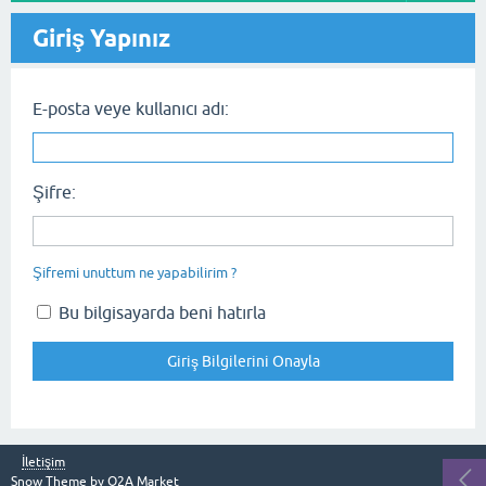
Giriş Yapınız
E-posta veye kullanıcı adı:
Şifre:
Şifremi unuttum ne yapabilirim ?
Bu bilgisayarda beni hatırla
İletişim
Snow Theme by
Q2A Market