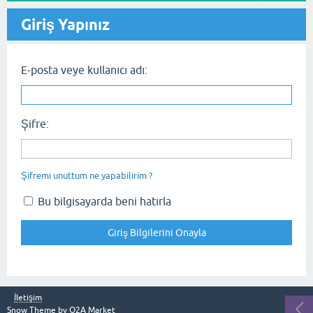
Giriş Yapınız
E-posta veye kullanıcı adı:
Şifre:
Şifremi unuttum ne yapabilirim ?
Bu bilgisayarda beni hatırla
İletişim
Snow Theme by
Q2A Market