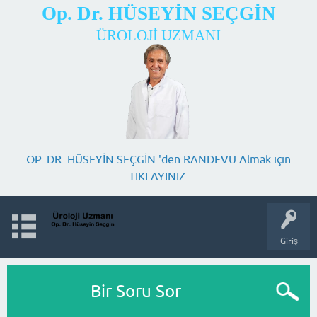
Op. Dr. HÜSEYİN SEÇGİN
ÜROLOJİ UZMANI
OP. DR. HÜSEYİN SEÇGİN 'den RANDEVU Almak için
TIKLAYINIZ.
Giriş
Bir Soru Sor