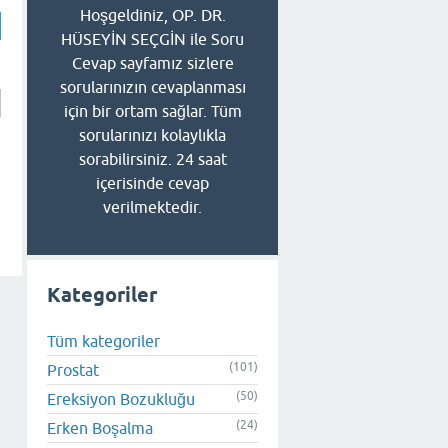
Hoşgeldiniz, OP. DR.
HÜSEYİN SEÇGİN ile Soru
Cevap sayfamız sizlere
sorularınızın cevaplanması
için bir ortam sağlar. Tüm
sorularınızı kolaylıkla
sorabilirsiniz. 24 saat
içerisinde cevap
verilmektedir.
Kategoriler
Tüm kategoriler
(101)
Prostat
(50)
Ereksiyon Bozukluğu
(24)
Erken Boşalma