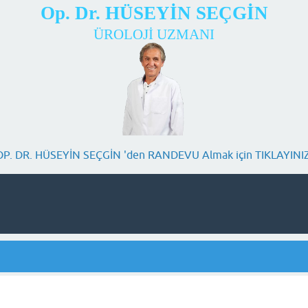
Op. Dr. HÜSEYİN SEÇGİN
ÜROLOJİ UZMANI
OP. DR. HÜSEYİN SEÇGİN 'den RANDEVU Almak için TIKLAYINIZ