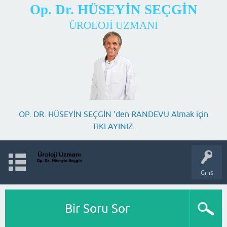
Op. Dr. HÜSEYİN SEÇGİN
ÜROLOJİ UZMANI
OP. DR. HÜSEYİN SEÇGİN 'den RANDEVU Almak için
TIKLAYINIZ.
Giriş
Bir Soru Sor