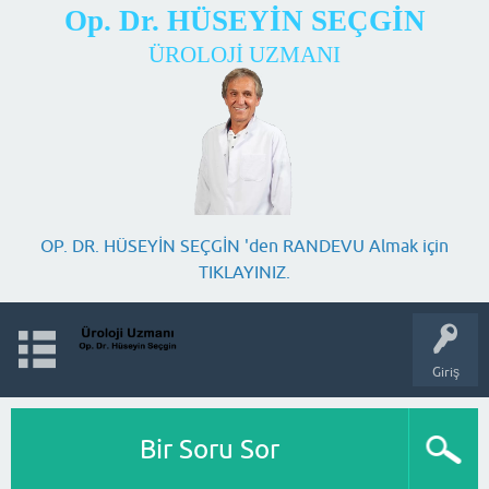
Op. Dr. HÜSEYİN SEÇGİN
ÜROLOJİ UZMANI
OP. DR. HÜSEYİN SEÇGİN 'den RANDEVU Almak için
TIKLAYINIZ.
Giriş
Bir Soru Sor