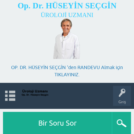
Op. Dr. HÜSEYİN SEÇGİN
ÜROLOJİ UZMANI
OP. DR. HÜSEYİN SEÇGİN 'den RANDEVU Almak için
TIKLAYINIZ.
Giriş
Bir Soru Sor