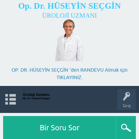
Op. Dr. HÜSEYİN SEÇGİN
ÜROLOJİ UZMANI
OP. DR. HÜSEYİN SEÇGİN 'den RANDEVU Almak için
TIKLAYINIZ.
Giriş
Bir Soru Sor