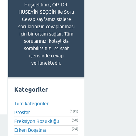
Hoşgeldiniz, OP. DR.
HÜSEYİN SEÇGİN ile Soru
Cevap sayfamız sizlere
sorularınızın cevaplanması
için bir ortam sağlar. Tüm
sorularınızı kolaylıkla
sorabilirsiniz. 24 saat
içerisinde cevap
verilmektedir.
Kategoriler
Tüm kategoriler
(101)
Prostat
(50)
Ereksiyon Bozukluğu
(24)
Erken Boşalma