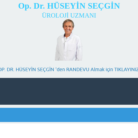
Op. Dr. HÜSEYİN SEÇGİN
ÜROLOJİ UZMANI
OP. DR. HÜSEYİN SEÇGİN 'den RANDEVU Almak için TIKLAYINIZ