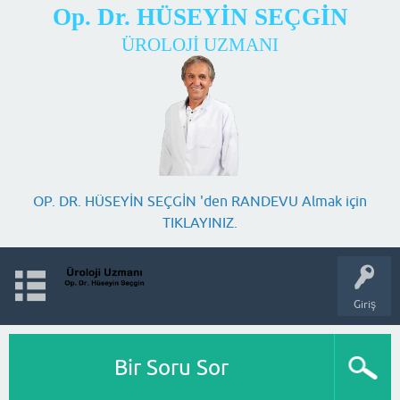
Op. Dr. HÜSEYİN SEÇGİN
ÜROLOJİ UZMANI
OP. DR. HÜSEYİN SEÇGİN 'den RANDEVU Almak için
TIKLAYINIZ.
Giriş
Bir Soru Sor