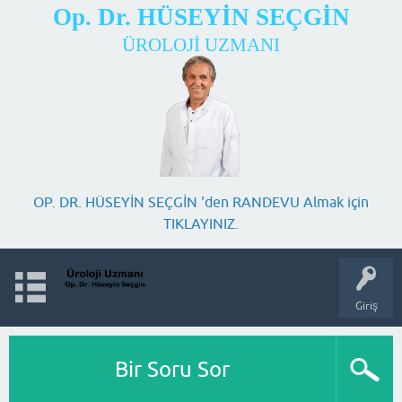
Op. Dr. HÜSEYİN SEÇGİN
ÜROLOJİ UZMANI
OP. DR. HÜSEYİN SEÇGİN 'den RANDEVU Almak için
TIKLAYINIZ.
Giriş
Bir Soru Sor