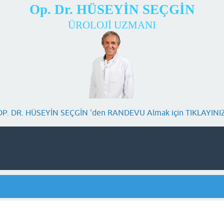
Op. Dr. HÜSEYİN SEÇGİN
ÜROLOJİ UZMANI
OP. DR. HÜSEYİN SEÇGİN 'den RANDEVU Almak için TIKLAYINIZ