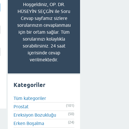
Hoşgeldiniz, OP. DR.
HÜSEYİN SEÇGİN ile Soru
Cevap sayfamız sizlere
sorularınızın cevaplanması
için bir ortam sağlar. Tüm
sorularınızı kolaylıkla
sorabilirsiniz. 24 saat
içerisinde cevap
verilmektedir.
Kategoriler
Tüm kategoriler
(101)
Prostat
(50)
Ereksiyon Bozukluğu
(24)
Erken Boşalma