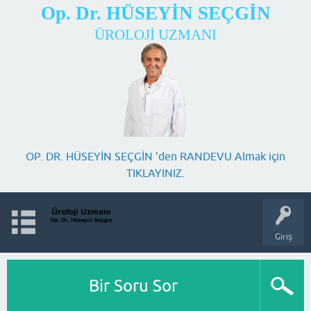
Op. Dr. HÜSEYİN SEÇGİN
ÜROLOJİ UZMANI
OP. DR. HÜSEYİN SEÇGİN 'den RANDEVU Almak için
TIKLAYINIZ.
Giriş
Bir Soru Sor