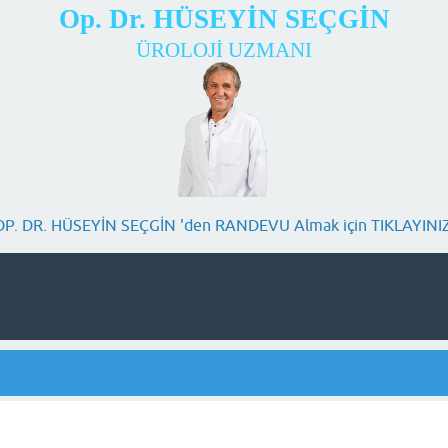
Op. Dr. HÜSEYİN SEÇGİN
ÜROLOJİ UZMANI
OP. DR. HÜSEYİN SEÇGİN 'den RANDEVU Almak için TIKLAYINIZ