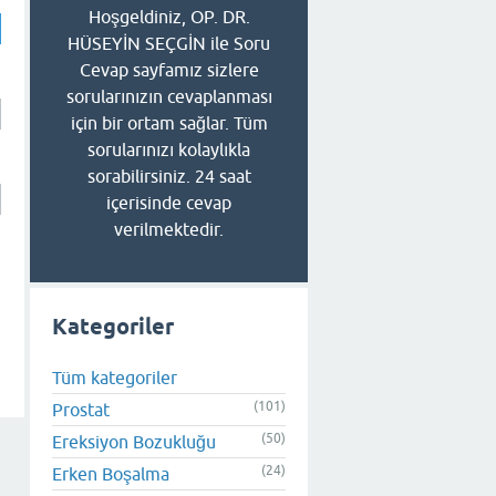
Hoşgeldiniz, OP. DR.
HÜSEYİN SEÇGİN ile Soru
Cevap sayfamız sizlere
sorularınızın cevaplanması
için bir ortam sağlar. Tüm
sorularınızı kolaylıkla
sorabilirsiniz. 24 saat
içerisinde cevap
verilmektedir.
Kategoriler
Tüm kategoriler
(101)
Prostat
(50)
Ereksiyon Bozukluğu
(24)
Erken Boşalma