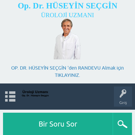
Op. Dr. HÜSEYİN SEÇGİN
ÜROLOJİ UZMANI
OP. DR. HÜSEYİN SEÇGİN 'den RANDEVU Almak için
TIKLAYINIZ.
Giriş
Bir Soru Sor