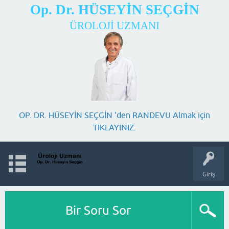
Op. Dr. HÜSEYİN SEÇGİN
ÜROLOJİ UZMANI
OP. DR. HÜSEYİN SEÇGİN 'den RANDEVU Almak için
TIKLAYINIZ.
Giriş
Bir Soru Sor