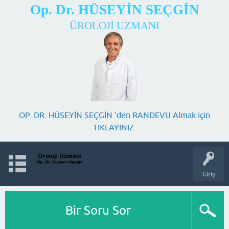
Op. Dr. HÜSEYİN SEÇGİN
ÜROLOJİ UZMANI
OP. DR. HÜSEYİN SEÇGİN 'den RANDEVU Almak için
TIKLAYINIZ.
Giriş
Bir Soru Sor