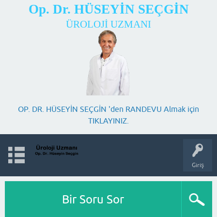
Op. Dr. HÜSEYİN SEÇGİN
ÜROLOJİ UZMANI
OP. DR. HÜSEYİN SEÇGİN 'den RANDEVU Almak için
TIKLAYINIZ.
Giriş
Bir Soru Sor