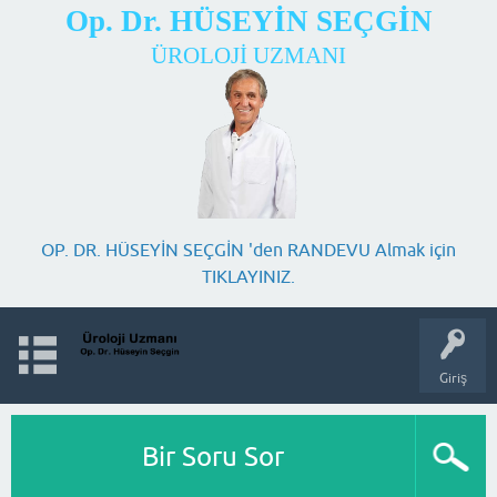
Op. Dr. HÜSEYİN SEÇGİN
ÜROLOJİ UZMANI
OP. DR. HÜSEYİN SEÇGİN 'den RANDEVU Almak için
TIKLAYINIZ.
Giriş
Bir Soru Sor