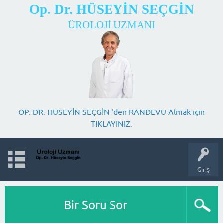
Op. Dr. HÜSEYİN SEÇGİN
ÜROLOJİ UZMANI
OP. DR. HÜSEYİN SEÇGİN 'den RANDEVU Almak için
TIKLAYINIZ.
Giriş
Bir Soru Sor