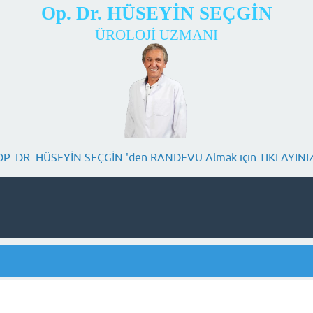
Op. Dr. HÜSEYİN SEÇGİN
ÜROLOJİ UZMANI
OP. DR. HÜSEYİN SEÇGİN 'den RANDEVU Almak için TIKLAYINIZ