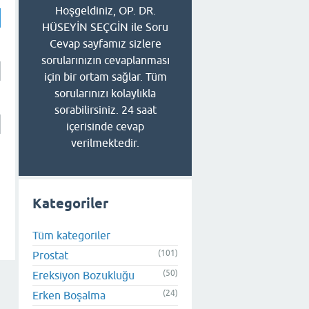
Hoşgeldiniz, OP. DR.
HÜSEYİN SEÇGİN ile Soru
Cevap sayfamız sizlere
sorularınızın cevaplanması
için bir ortam sağlar. Tüm
sorularınızı kolaylıkla
sorabilirsiniz. 24 saat
içerisinde cevap
verilmektedir.
Kategoriler
Tüm kategoriler
(101)
Prostat
(50)
Ereksiyon Bozukluğu
(24)
Erken Boşalma