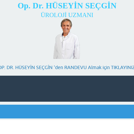
Op. Dr. HÜSEYİN SEÇGİN
ÜROLOJİ UZMANI
OP. DR. HÜSEYİN SEÇGİN 'den RANDEVU Almak için TIKLAYINIZ