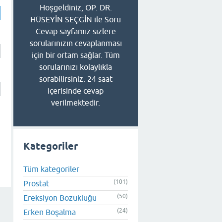
Hoşgeldiniz, OP. DR.
HÜSEYİN SEÇGİN ile Soru
Cevap sayfamız sizlere
sorularınızın cevaplanması
için bir ortam sağlar. Tüm
sorularınızı kolaylıkla
sorabilirsiniz. 24 saat
içerisinde cevap
verilmektedir.
Kategoriler
Tüm kategoriler
(101)
Prostat
(50)
Ereksiyon Bozukluğu
(24)
Erken Boşalma