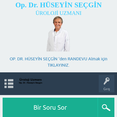
Op. Dr. HÜSEYİN SEÇGİN
ÜROLOJİ UZMANI
OP. DR. HÜSEYİN SEÇGİN 'den RANDEVU Almak için
TIKLAYINIZ.
Giriş
Bir Soru Sor