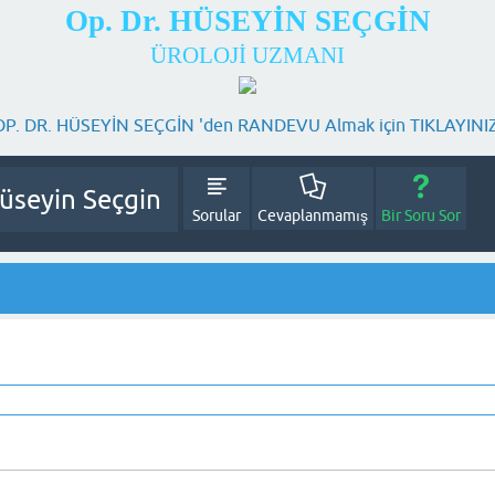
Op. Dr. HÜSEYİN SEÇGİN
ÜROLOJİ UZMANI
OP. DR. HÜSEYİN SEÇGİN 'den RANDEVU Almak için TIKLAYINIZ
Sorular
Cevaplanmamış
Bir Soru Sor