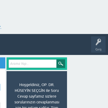
.
Giriş
Hoşgeldiniz, OP. DR.
HÜSEYİN SEÇGİN ile Soru
Cevap sayfamız sizlere
sorularınızın cevaplanması
için bir ortam sağlar. Tüm