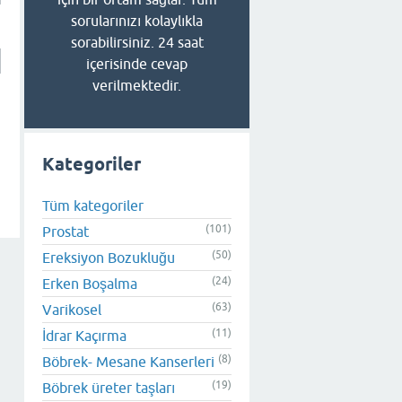
sorularınızı kolaylıkla
sorabilirsiniz. 24 saat
içerisinde cevap
verilmektedir.
Kategoriler
Tüm kategoriler
(101)
Prostat
(50)
Ereksiyon Bozukluğu
(24)
Erken Boşalma
(63)
Varikosel
(11)
İdrar Kaçırma
(8)
Böbrek- Mesane Kanserleri
(19)
Böbrek üreter taşları