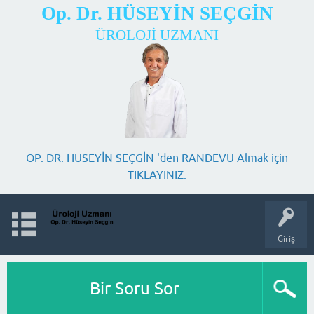
Op. Dr. HÜSEYİN SEÇGİN
ÜROLOJİ UZMANI
OP. DR. HÜSEYİN SEÇGİN 'den RANDEVU Almak için
TIKLAYINIZ.
Giriş
Bir Soru Sor