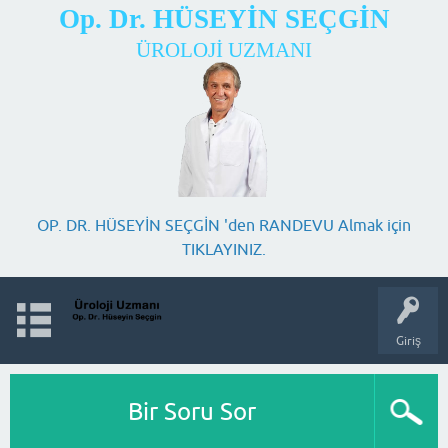
Op. Dr. HÜSEYİN SEÇGİN
ÜROLOJİ UZMANI
OP. DR. HÜSEYİN SEÇGİN 'den RANDEVU Almak için
TIKLAYINIZ.
Giriş
Bir Soru Sor