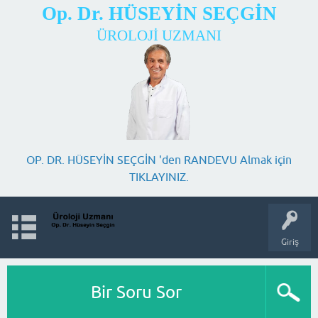
Op. Dr. HÜSEYİN SEÇGİN
ÜROLOJİ UZMANI
OP. DR. HÜSEYİN SEÇGİN 'den RANDEVU Almak için
TIKLAYINIZ.
Giriş
Bir Soru Sor