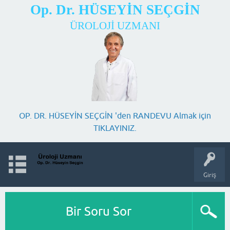
Op. Dr. HÜSEYİN SEÇGİN
ÜROLOJİ UZMANI
OP. DR. HÜSEYİN SEÇGİN 'den RANDEVU Almak için
TIKLAYINIZ.
Giriş
Bir Soru Sor